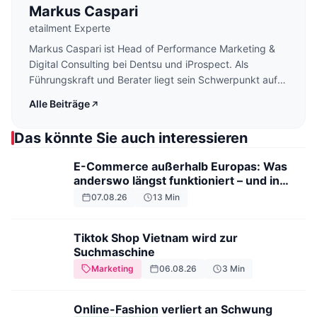
Markus Caspari
etailment Experte
Markus Caspari ist Head of Performance Marketing &
Digital Consulting bei Dentsu und iProspect. Als
Führungskraft und Berater liegt sein Schwerpunkt auf
digitalen Marketing-Plattformen, KI und deren
Alle Beiträge
Konsequenzen für Marken. Seine Themen umfassen
Retail Media, E-Commerce, Social Media, Search,
Das könnte Sie auch interessieren
Programmatic Advertising und Ad Fraud. Caspari hält
Lehraufträge an der Hochschule Darmstadt, der IHK
E-Commerce außerhalb Europas: Was
Darmstadt sowie der DHBW Mannheim und Stuttgart
anderswo längst funktioniert – und in
mit Schwerpunkten in Performance Marketing, Social
Deutschland (noch) nicht
07.08.26
13
Min
Media Marketing, Retail Media und Künstlicher
Intelligenz.
Tiktok Shop Vietnam wird zur
Suchmaschine
Marketing
06.08.26
3
Min
Online-Fashion verliert an Schwung