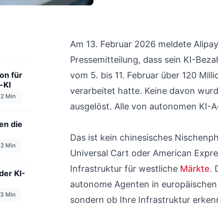
Am 13. Februar 2026 meldete Alipay
Pressemitteilung, dass sein KI-Beza
on für
vom 5. bis 11. Februar über 120 Mil
-KI
verarbeitet hatte. Keine davon wu
2
Min
ausgelöst. Alle von autonomen KI-
en die
Das ist kein chinesisches Nischen
2
Min
Universal Cart oder American Expr
Infrastruktur für westliche
Märkte
. 
der KI-
autonome Agenten in europäischen
3
Min
sondern ob Ihre Infrastruktur erken