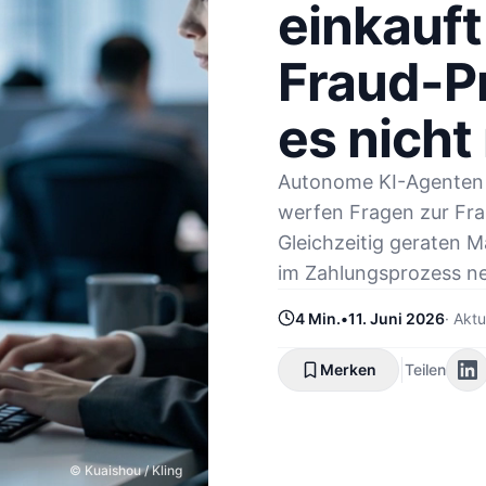
einkauft
Fraud-P
es nicht
Autonome KI-Agenten
werfen Fragen zur Fra
Gleichzeitig geraten M
im Zahlungsprozess ne
4 Min.
•
11. Juni 2026
·
Aktu
Merken
Teilen
© Kuaishou / Kling