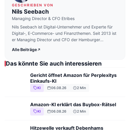
GESCHRIEBEN VON
Nils Seebach
Managing Director & CFO Etribes
Nils Seebach ist Digital-Unternehmer und Experte für
Digital-, E-Commerce- und Finanzthemen. Seit 2013 ist
er Managing Director und CFO der Hamburger
Digitalberatung Etribes und war Mitgründer von mehr
Alle Beiträge
als 30 Unternehmen, darunter der Technologieanbieter
Spryker und der Onlinehändler About You. Daneben ist
Das könnte Sie auch interessieren
er unter anderem Aufsichtsrat der PHOENIX Pharma SE,
Beirat der Cosnova GmbH und bloggt auf
Gericht öffnet Amazon für Perplexitys
Digitalkaufmann.de.
Einkaufs-KI
KI
06.08.26
2
Min
Amazon-KI erklärt das Buybox-Rätsel
KI
06.08.26
2
Min
Hitzewelle verkauft Debenhams