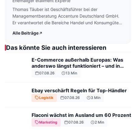
Ehemaliger etailment Experte
Thomas Täuber ist Geschäftsführer bei der
Managementberatung Accenture Deutschland GmbH.
Er verantwortet die Bereiche Handel und Konsumgüter
in Deutschland, Österreich, der Schweiz und Russland.
Alle Beiträge
Täuber ist Mit-Herausgeber und Mit-Autor des
Fachbuch-Bestsellers „Handel mit Mehrwert". Täuber
Das könnte Sie auch interessieren
schreibt regelmäßig für den "Etailment Expertenrat".
E-Commerce außerhalb Europas: Was
anderswo längst funktioniert – und in
Deutschland (noch) nicht
07.08.26
13
Min
Ebay verschärft Regeln für Top-Händler
Logistik
07.08.26
3
Min
Flaconi wächst im Ausland um 60 Prozent
Marketing
07.08.26
2
Min