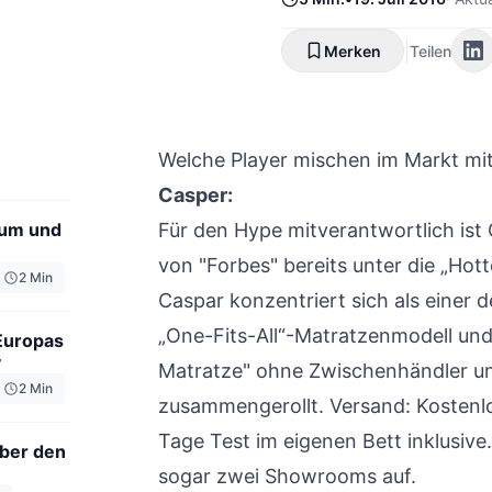
Merken
Teilen
Welche Player mischen im Markt mi
Casper:
 um und
Für den Hype mitverantwortlich ist
von "Forbes" bereits unter die „Hot
2
Min
Caspar konzentriert sich als einer d
„One-Fits-All“-Matratzenmodell und 
Europas
y
Matratze" ohne Zwischenhändler un
2
Min
zusammengerollt. Versand: Kostenlo
Tage Test im eigenen Bett inklusive
über den
sogar zwei Showrooms auf.