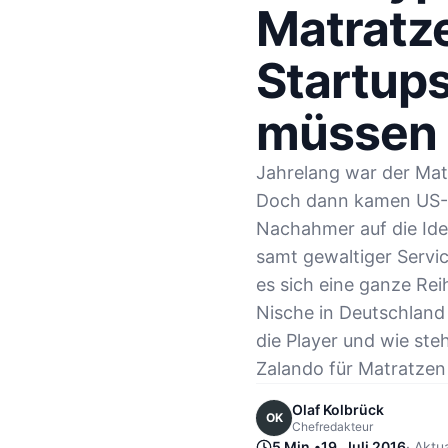
Matratz
Startup
müssen
Jahrelang war der Mat
Doch dann kamen US-S
Nachahmer auf die Ide
samt gewaltiger Servi
es sich eine ganze Rei
Nische in Deutschland
die Player und wie st
Zalando für Matratze
Olaf Kolbrück
OK
Chefredakteur
5 Min.
•
19. Juli 2016
·
Aktua