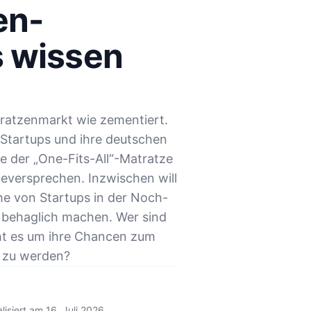
en-
s wissen
ratzenmarkt wie zementiert.
tartups und ihre deutschen
e der „One-Fits-All“-Matratze
ceversprechen. Inzwischen will
he von Startups in der Noch-
 behaglich machen. Wer sind
eht es um ihre Chancen zum
n zu werden?
lisiert am
16. Juli 2026