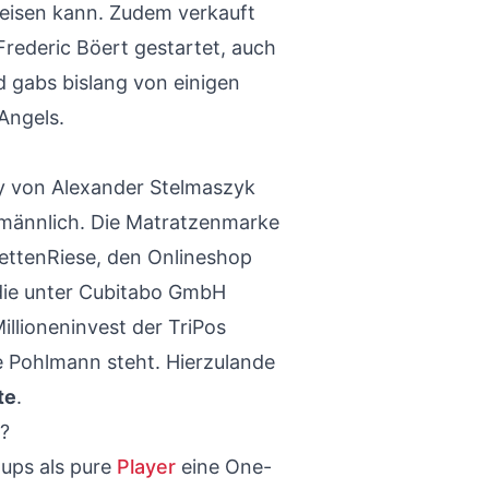
isen kann. Zudem verkauft
rederic Böert gestartet, auch
d gabs bislang von einigen
Angels.
y von Alexander Stelmaszyk
 männlich. Die Matratzenmarke
ettenRiese, den Onlineshop
 die unter Cubitabo GmbH
Millioneninvest der TriPos
ie Pohlmann steht. Hierzulande
te
.
s?
tups als pure
Player
eine One-