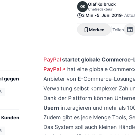
Olaf Kolbrück
OK
Chefredakteur
3 Min.
•
5. Juni 2019
·
Aktua
Merken
Teilen
PayPal
startet globale Commerce-
PayPal
hat eine globale Commerce-
al gegen
Anbieter von E-Commerce-Lösungen
Verwaltung selbst komplexer Zahlun
6
Dank der Plattform können Untern
Usern
interagieren und mehr als 10
Zudem gibt es jede Menge Tools, Ser
ns Kunden
Das System soll auch kleinen Händle
6