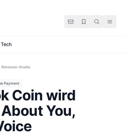
Tech
, Retouren-Studie
ine Payment
k Coin wird
 About You,
Voice