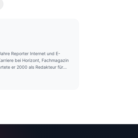
Jahre Reporter Internet und E-
Karriere bei Horizont, Fachmagazin
rtete er 2000 als Redakteur für
ommerce. Daneben gründete er
Blog Off-the-Record.de und zählt
rn für digitale Werbung und
ien sein Fachbuch "Erfolgsfaktor
Sie erfolgreich im Netz / E-Mail,
chtig nutzen" (Deutscher
ließend ist von ihm der
e an die Cloud - 5 phantastische
nen. (Printversion) 2009 gewann er
tschen Fachverlags. 2011 gehörte