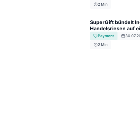
2
Min
SuperGift bündelt I
Handelsriesen auf e
Karte
Payment
30.07.2
2
Min