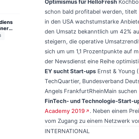
Optimismus für HelloFresh
Kochbox
schon bald profitabel werden, titelt
in den USA wachstumstarke Anbiete
ndiens
iner
den Umsatz bekanntlich um 42% auf
6
steigern, die operative Umsatzrend
sich um um 1,1 Prozentpunkte auf m
der Newsdienst eine Reihe optimist
EY sucht Start-ups
Ernst & Young (
TechQuartier, Bundesverband Deuts
Angels FrankfurtRheinMain suchen 
FinTech- und Technologie-Start-u
Academy 2019
. Neben einem Prei
vom Zugang zu einem Netzwerk von
INTERNATIONAL