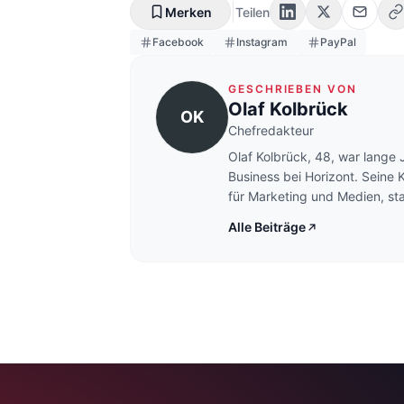
Merken
Teilen
Facebook
Instagram
PayPal
GESCHRIEBEN VON
Olaf Kolbrück
OK
Chefredakteur
Olaf Kolbrück, 48, war lange 
Business bei Horizont. Seine 
für Marketing und Medien, sta
Marketing, Web 2.0 und E-C
Alle Beiträge
den renommierten Marketing-
zu den profiliertesten Blogge
Marketing. Im Juli 2013 ersch
Online-Marketing - So werben 
Social Media, Mobile & Co. ri
Fachverlag, Frankfurt). Ansch
Kurzgeschichten-Band "Gebet
digitale Geschichten" erschie
den Innovationspreis des Deu