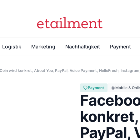
Logistik
Marketing
Nachhaltigkeit
Payment
Coin wird konkret, About You, PayPal, Voice Payment, HelloFresh, Instagram
Payment
Mobile & Onl
Faceboo
konkret,
PayPal, 