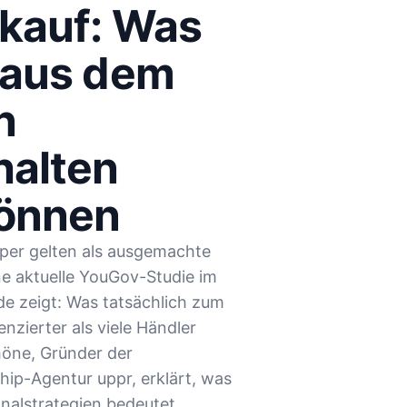
kauf: Was
 aus dem
n
halten
können
per gelten als ausgemachte
e aktuelle YouGov-Studie im
e zeigt: Was tatsächlich zum
enzierter als viele Händler
öne, Gründer der
ip-Agentur uppr, erklärt, was
nalstrategien bedeutet.