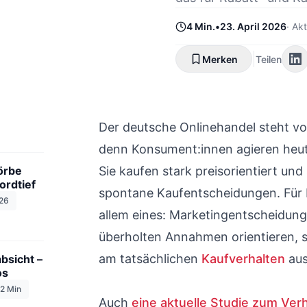
© Black Forest Labs / Flux
4 Min.
•
23. April 2026
·
Akt
Merken
Teilen
Der deutsche Onlinehandel steht vor
denn Konsument:innen agieren heute
örbe
Sie kaufen stark preisorientiert und
ordtief
spontane Kaufentscheidungen. Für 
26
allem eines: Marketingentscheidung
überholten Annahmen orientieren, 
am tatsächlichen
Kaufverhalten
aus
bsicht –
os
2
Min
Auch
eine aktuelle Studie zum Ver