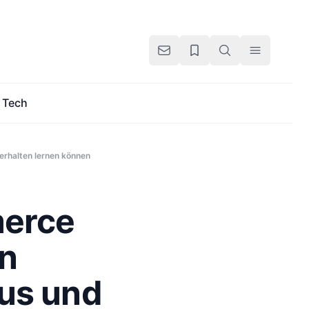
Tech
rhalten lernen können
erce
n
kus und